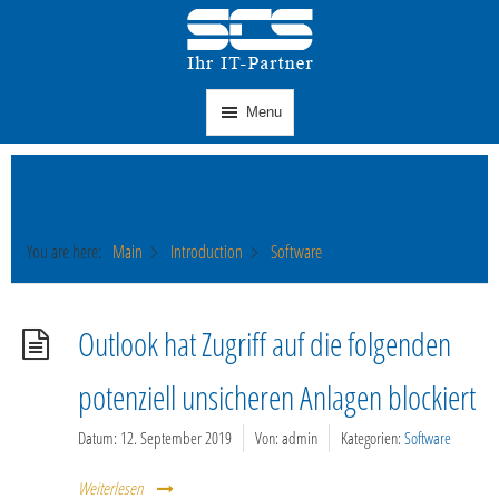
Menu
Category -
Software
You are here:
Main
Introduction
Software
Outlook hat Zugriff auf die folgenden
potenziell unsicheren Anlagen blockiert
Datum:
12. September 2019
Von:
admin
Kategorien:
Software
Weiterlesen