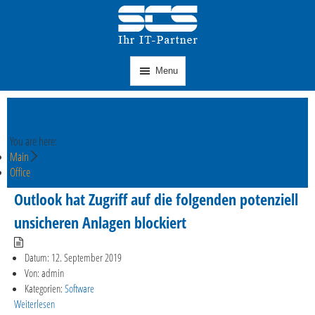
Menu
Category -
Office
You are here:
Main
Office
Outlook hat Zugriff auf die folgenden potenziell
unsicheren Anlagen blockiert
Datum:
12. September 2019
Von:
admin
Kategorien:
Software
Weiterlesen